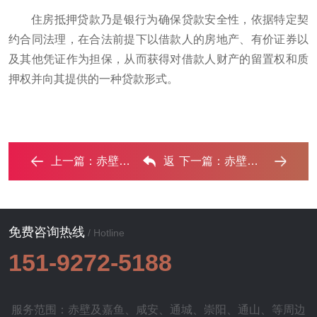
住房抵押贷款乃是银行为确保贷款安全性，依据特定契
约合同法理，在合法前提下以借款人的房地产、有价证券以
及其他凭证作为担保，从而获得对借款人财产的留置权和质
押权并向其提供的一种贷款形式。
上一篇：
赤壁房产抵押贷款还不起银行怎么处理? ...‌
返
下一篇：
赤壁房屋抵押银行贷款一般可以贷多少钱? ...‌
回列表
免费咨询热线
/ Hotline
151-9272-5188
服务范围：赤壁及
嘉鱼
、
咸安
、
通城
、
崇阳
、
通山
、等周边