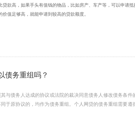
比贷款高，如果手头有值钱的物品，比如房产、车产等，可以申请抵
的价值足够高，就能申请到较高的贷款额度。
以债务重组吗？
照其与债务人达成的协议或法院的裁决同意债务人修改债务条件
不同于原协议的，均作为债务重组。个人网贷的债务重组需要遵
额，对资产进行重估价，以确定 ...