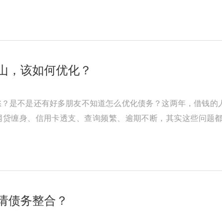
根据借款人的收入和债务情 ...
山，该如何优化？
愁？是不是还有好多朋友不知道怎么优化债务？这两年，借钱的
网贷缠身、信用卡透支、查询频繁、逾期不断，其实这些问题
东墙补西墙，结果征信记录也变得 ...
请债务整合？