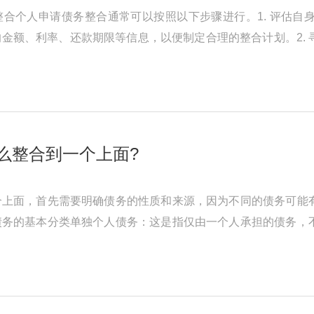
合个人申请债务整合通常可以按照以下步骤进行。1. 评估自
金额、利率、还款期限等信息，以便制定合理的整合计划。2.
不同的债务整合途径，如债务协 ...
怎么整合到一个上面?
个上面，首先需要明确债务的性质和来源，因为不同的债务可能
债务的基本分类单独个人债务：这是指仅由一个人承担的债务，
。例如，根据《中华人民共和国 ...