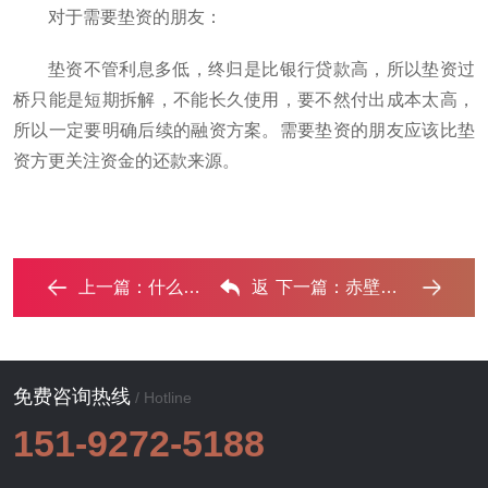
对于需要垫资的朋友：
垫资不管利息多低，终归是比银行贷款高，所以垫资过
桥只能是短期拆解，不能长久使用，要不然付出成本太高，
所以一定要明确后续的融资方案。需要垫资的朋友应该比垫
资方更关注资金的还款来源。
上一篇：
什么是过桥资金？赤壁过桥垫资的办理流程 ...‌
返
下一篇：
‌赤壁个人债务怎么整合到一个上面?‌
回列表
免费咨询热线
/ Hotline
151-9272-5188