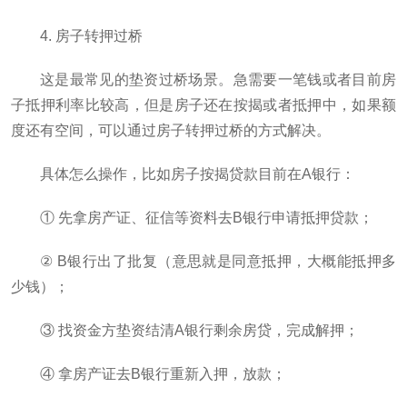
4. 房子转押过桥
这是最常见的垫资过桥场景。急需要一笔钱或者目前房
子抵押利率比较高，但是房子还在按揭或者抵押中，如果额
度还有空间，可以通过房子转押过桥的方式解决。
具体怎么操作，比如房子按揭贷款目前在A银行：
① 先拿房产证、征信等资料去B银行申请抵押贷款；
② B银行出了批复（意思就是同意抵押，大概能抵押多
少钱）；
③ 找资金方垫资结清A银行剩余房贷，完成解押；
④ 拿房产证去B银行重新入押，放款；