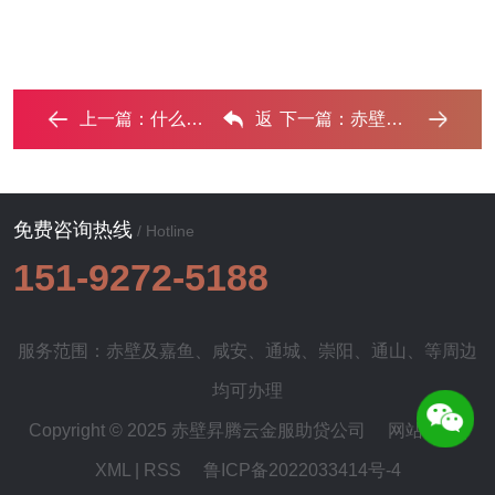
上一篇：
什么是债务优化，赤壁债务优化有什么效果？ ...‌
返
下一篇：
赤壁个人网贷可以债务重组吗？‌
回列表
免费咨询热线
/ Hotline
151-9272-5188
服务范围：赤壁及
嘉鱼
、
咸安
、
通城
、
崇阳
、
通山
、等周边
均可办理
Copyright © 2025 赤壁昇腾云金服助贷公司
网站地图
|
XML
|
RSS
鲁ICP备2022033414号-4