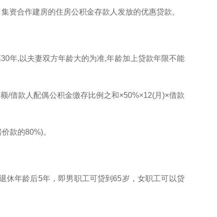
、集资合作建房的住房公积金存款人发放的优惠贷款。
高30年,以夫妻双方年龄大的为准,年龄加上贷款年限不能
款人配偶公积金缴存比例之和×50%×12(月)×借款
价款的80%)。
退休年龄后5年，即男职工可贷到65岁，女职工可以贷