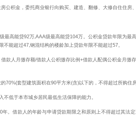
住房公积金，委托商业银行向购买、建造、翻修、大修自住住房
A级最高能贷92万,AAA级最高能贷104万。公积金贷款年限为最
限不能超过47,钢混结构的楼龄加上贷款年限不能超过57。
款人月缴存额/借款人公积缴存比例+借款人配偶公积金月缴存额/借
70%(套型建筑面积在90平方米(含)以下的，不得超过所购住房
收入不低于本市城乡居民最低生活保障的能力。
0年。借款人的年龄与申请贷款期限之和原则上不得超过其法定