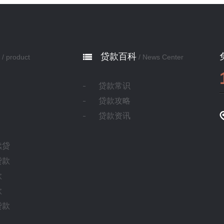
贷款百科
/ product
/ News Center
贷款常识
贷款攻略
贷款资讯
续贷
贷款
款
款
贷款