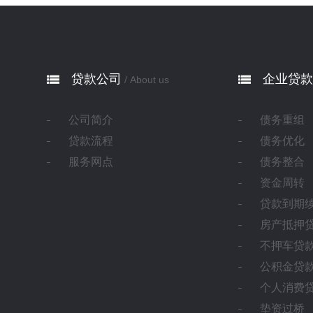
贷款公司
企业贷款
/ About us
公司简介
债务重组
贷款流程
债务优化
服务网点
债务整合
资金周转
贷款到期
房产抵押
不押车贷
公积金贷
个人消费
垫资过桥